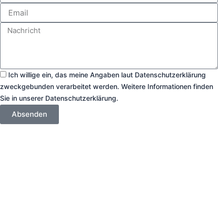
m
E
e
m
a
N
i
a
l
c
h
r
D
Ich willige ein, das meine Angaben laut Datenschutzerklärung
i
a
c
zweckgebunden verarbeitet werden. Weitere Informationen finden
t
h
Sie in unserer Datenschutzerklärung.
e
t
n
Absenden
s
c
h
u
t
z