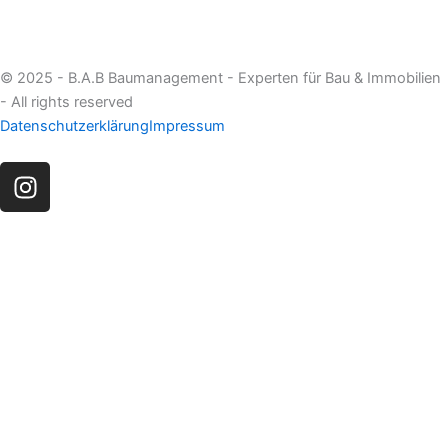
© 2025 - B.A.B Baumanagement - Experten für Bau & Immobilien
- All rights reserved
Datenschutzerklärung
Impressum
I
n
s
t
a
g
r
a
m
Startseite
Leistungen